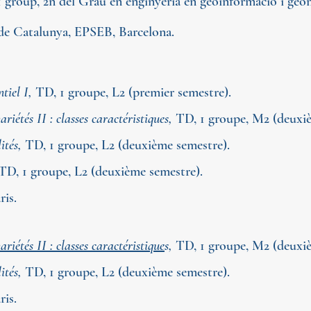
1
group
, 2n del Grau en enginyeria en geoinformació i geo
 de Catalunya, EPSEB, Barcelona.
ntiel I,
TD, 1 groupe, L2 (
premier
semestre).
riétés II : classes caractéristique
s
,
TD, 1
groupe
, M2 (deuxi
ités,
TD, 1 groupe, L2
(deuxième semestre).
TD, 1 groupe, L2
(deuxième semestre).
ris.
riétés II : classes caractéristique
s,
TD, 1
groupe
, M2 (deuxi
ités,
TD, 1 groupe, L2
(deuxième semestre).
ris.